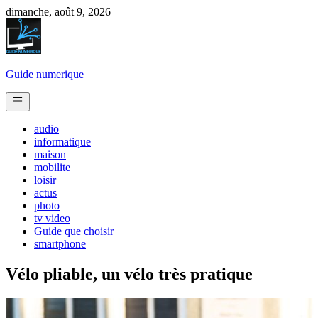
Skip
dimanche, août 9, 2026
to
content
Guide numerique
audio
informatique
maison
mobilite
loisir
actus
photo
tv video
Guide que choisir
smartphone
Vélo pliable, un vélo très pratique